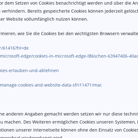
vor dem Setzen von Cookies benachrichtigt werden und über die 
verhindern. Bereits gespeicherte Cookies können jederzeit gelösch
ser Website vollumfänglich nutzen können.
mieren, wie Sie die Cookies bei den wichtigsten Browsern verwalte
r/61416?hl=de
e/microsoft-edge/cookies-in-microsoft-edge-lB6schen-63947406-40
ookies-erlauben-und-ablehnen
i/manage-cookies-and-website-data-sfri11471/mac
ine anderen Angaben gemacht werden setzen wir nur diese techni
r zu machen. Des Weiteren ermöglichen Cookies unseren Systemen,
tionen unserer Internetseite können ohne den Einsatz von Cookies
tenwechsel wiedererkannt wird.