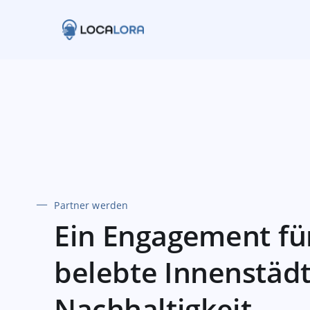
Skip
to
main
content
Partner werden
Ein Engagement fü
belebte Innenstäd
Nachhaltigkeit