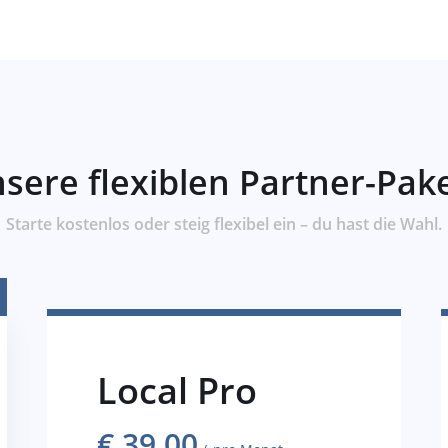
sere flexiblen Partner-Pak
Starte kostenlos oder steig flexibel ein – du hast die Wahl.
Local Pro
€
39,00