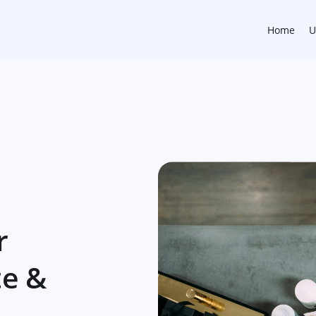
Home
U
r
te &