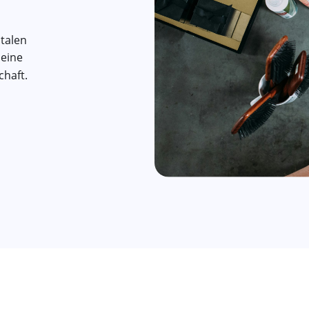
italen
deine
chaft.