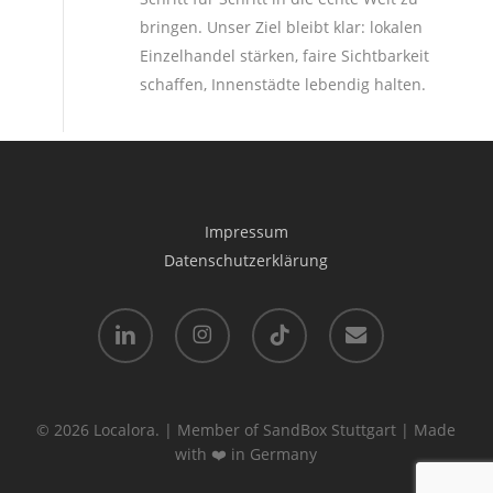
bringen. Unser Ziel bleibt klar: lokalen
Einzelhandel stärken, faire Sichtbarkeit
schaffen, Innenstädte lebendig halten.
Impressum
Datenschutzerklärung
linkedin
instagram
tiktok
email
© 2026 Localora. | Member of SandBox Stuttgart | Made
with ❤️ in Germany